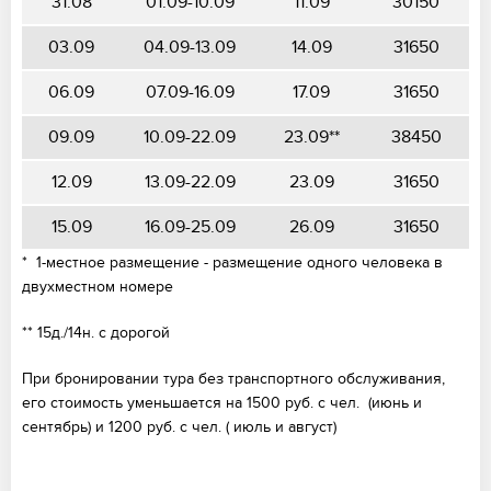
31.08
01.09-10.09
11.09
30150
03.09
04.09-13.09
14.09
31650
06.09
07.09-16.09
17.09
31650
09.09
10.09-22.09
23.09
**
38450
12.09
13.09-22.09
23.09
31650
15.09
16.09-25.09
26.09
31650
*
1-местное размещение - размещение одного человека в
двухместном номере
**
15д./14н. с дорогой
При бронировании тура без транспортного обслуживания,
его стоимость уменьшается на 1500 руб. с чел. (июнь и
сентябрь) и 1200 руб. с чел. ( июль и август)