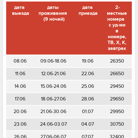
дата
даты
дата
2-
выезда
проживания
приезда
местные
(9 ночей)
номера
с уд-ми
в
номере,
ТВ, Х, К,
завтрак
08.06
09.06-18.06
19.06
26350
11.06
12.06-21.06
22.06
26650
14.06
15.06-24.06
25.06
29450
17.06
18.06-27.06
28.06
29650
20.06
21.06-30.06
01.07
29950
23.06
24.06-03.07
04.07
30750
26.06
27.06-06.07
07.07
32400