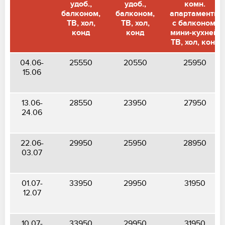
удоб.,
удоб.,
комн.
балконом,
балконом,
апартаменты
ТВ, хол,
ТВ, хол,
с балконом,
конд
конд
мини-кухней,
ТВ, хол, конд
04.06-
25550
20550
25950
15.06
13.06-
28550
23950
27950
24.06
22.06-
29950
25950
28950
03.07
01.07-
33950
29950
31950
12.07
10.07-
33950
29950
31950