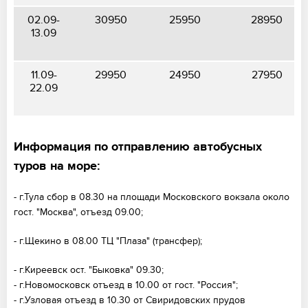
02.09-
30950
25950
28950
13.09
11.09-
29950
24950
27950
22.09
Информация по отправлению автобусных
туров на море:
- г.Тула сбор в 08.30 на площади Московского вокзала около
гост. "Москва", отъезд 09.00;
- г.Щекино в 08.00 ТЦ "Плаза" (трансфер);
- г.Киреевск ост. "Быковка" 09.30;
- г.Новомосковск отъезд в 10.00 от гост. "Россия";
- г.Узловая отъезд в 10.30 от Свиридовских прудов